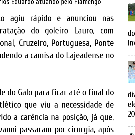
rlos Eduardo atuando pelo Flamengo
ico agiu rápido e anunciou nas
ratação do goleiro Lauro, com
do
onal, Cruzeiro, Portuguesa, Ponte
in
endendo a camisa do Lajeadense no
e do Galo para ficar até o final do
di
lético que viu a necessidade de
el
20
ido a carência na posição, já que,
ovanni passaram por cirurgia, após