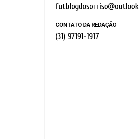
futblogdosorriso@outloo
CONTATO DA REDAÇÃO
(31) 97191-1917