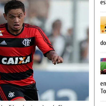
es
do
em
To