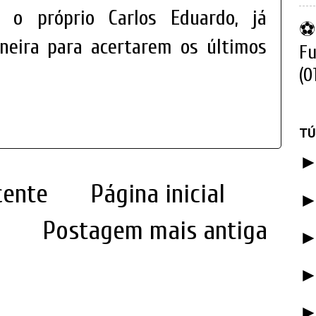
 o próprio Carlos Eduardo, já
⚽ 
ineira para acertarem os últimos
Fu
(0
TÚ
cente
Página inicial
Postagem mais antiga