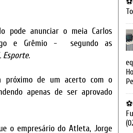
⚽ 
To
lo pode anunciar o meia Carlos
engo e Grêmio - segundo as
 Esporte.
eq
Ho
em próximo de um acerto com o
Pe
endendo apenas de ser aprovado
⚽ 
Fu
(0
ue o empresário do Atleta, Jorge