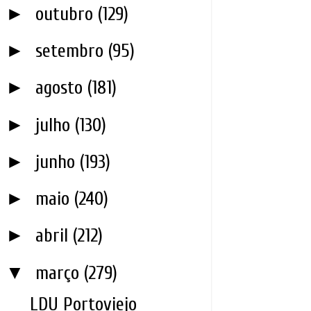
►
outubro
(129)
►
setembro
(95)
►
agosto
(181)
►
julho
(130)
►
junho
(193)
►
maio
(240)
►
abril
(212)
▼
março
(279)
LDU Portoviejo