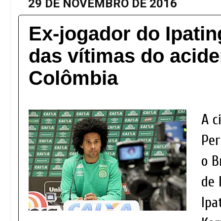
29 DE NOVEMBRO DE 2016
Ex-jogador do Ipati
das vítimas do acide
Colômbia
A c
Per
o B
de 
Ipa