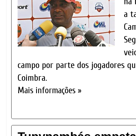
na 
a t
Cam
Seg
vei
campo por parte dos jogadores q
Coimbra.
Mais informações »