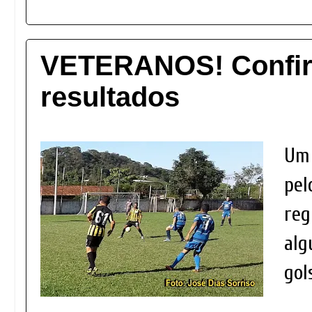
VETERANOS! Confir
resultados
Um
pel
reg
alg
gol