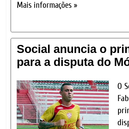
Mais informações »
Social anuncia o pri
para a disputa do Mó
O S
Fab
pri
dis