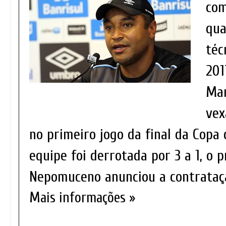
com
qua
téc
201
Mar
vex
no primeiro jogo da final da Copa 
equipe foi derrotada por 3 a 1, o 
Nepomuceno anunciou a contrataç
Mais informações »