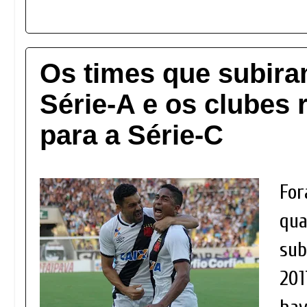
Os times que subira
Série-A e os clubes 
para a Série-C
For
qua
sub
201