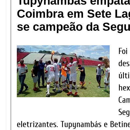
Tupynambás empata
Coimbra em Sete La
se campeão da Segu
Foi
des
últ
hex
Cam
Seg
eletrizantes. Tupynambás e Beti