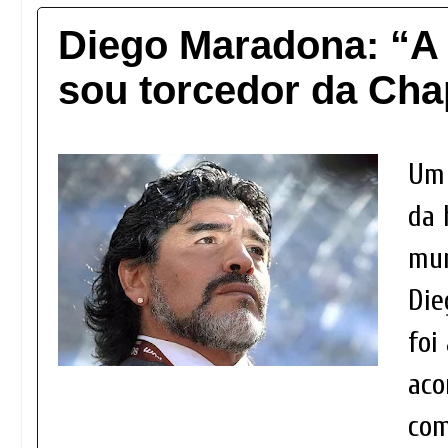
Diego Maradona: “A p
sou torcedor da Ch
Um 
da 
mun
Die
foi
aco
com