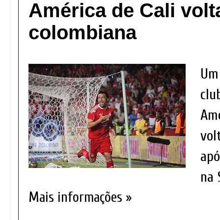
América de Cali volta
colombiana
Um 
clu
Amé
vol
apó
na 
Mais informações »