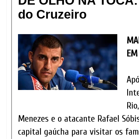
DE OLHO NA TOCA: 
do Cruzeiro
MA
EM
Apó
Int
Rio
Menezes e o atacante Rafael Sób
capital gaúcha para visitar os fami