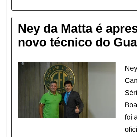
Ney da Matta é apr
novo técnico do Gua
Ney
Cam
Sér
Boa
foi
ofic