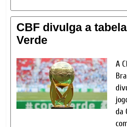
CBF divulga a tabel
Verde
A C
Bra
div
jog
da 
com