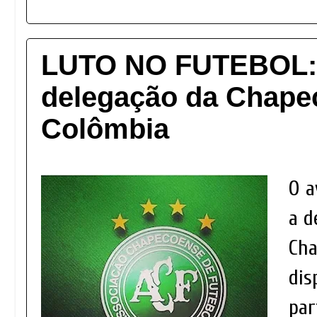
LUTO NO FUTEBOL: 
delegação da Chape
Colômbia
O a
a d
Cha
dis
par