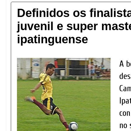
Definidos os finalista
juvenil e super mast
ipatinguense
A b
des
Ca
Ipa
con
no 