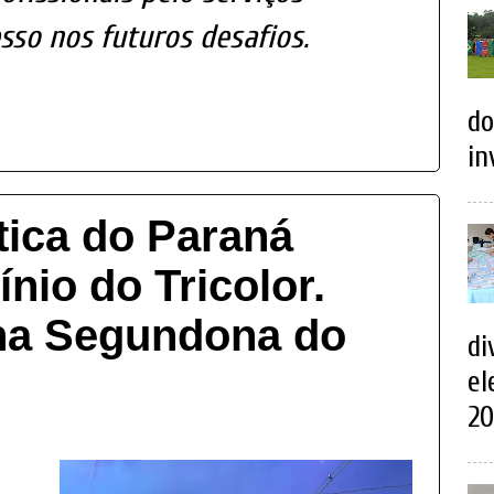
sso nos futuros desafios.
do
in
tica do Paraná
ínio do Tricolor.
na Segundona do
di
el
20