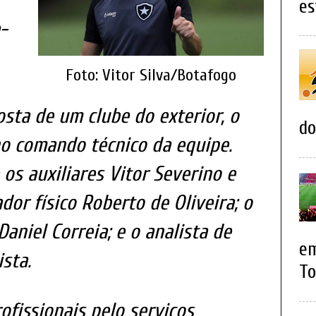
es
-
Foto: Vitor Silva/Botafogo
osta de um clube do exterior, o
do
no comando técnico da equipe.
s auxiliares Vitor Severino e
dor físico Roberto de Oliveira; o
aniel Correia; e o analista de
em
sta.
To
ofissionais pelo serviços