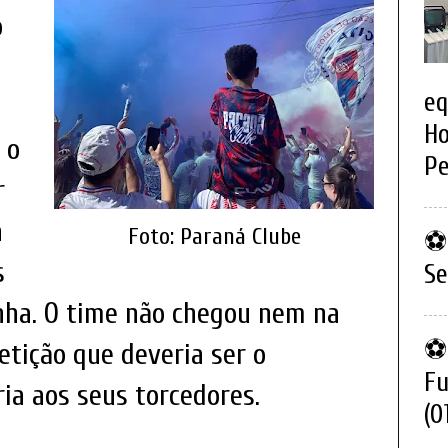
o
eq
Ho
 o
Pe
r
a
Foto: Paraná Clube
⚽ 
s
Se
ha. O time não chegou nem na
⚽ 
tição que deveria ser o
Fu
ria aos seus torcedores.
(0