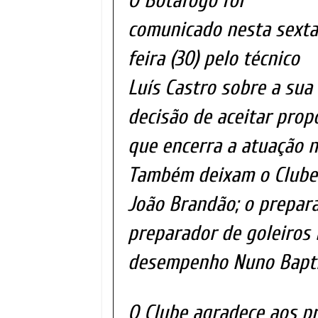
O Botafogo foi
comunicado nesta sexta
feira (30) pelo técnico
Luís Castro sobre a sua
decisão de aceitar prop
que encerra a atuação 
Também deixam o Clube o
João Brandão; o prepara
preparador de goleiros D
desempenho Nuno Bapti
O Clube agradece aos pr