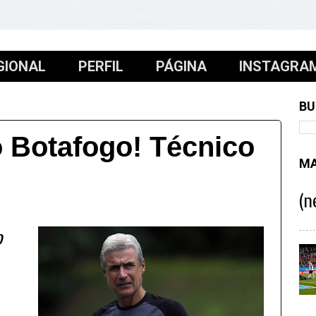
GIONAL
PERFIL
PÁGINA
INSTAGRA
BU
o Botafogo! Técnico
MA
(n
o