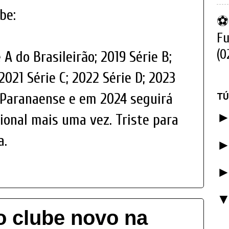
be:
⚽ 
Fu
(0
A do Brasileirão; 2019 Série B;
021 Série C; 2022 Série D; 2023
 Paranaense e em 2024 seguirá
TÚ
cional mais uma vez. Triste para
a.
o clube novo na