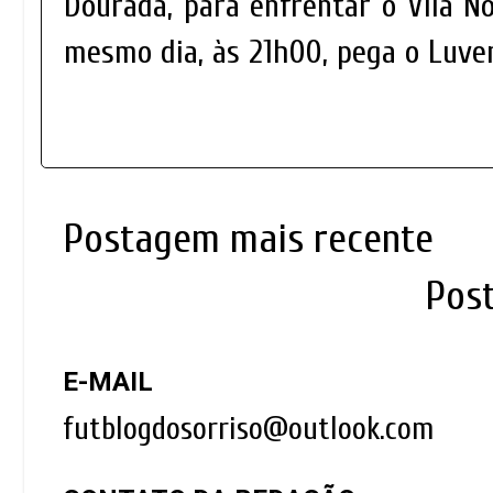
Dourada, para enfrentar o Vila No
mesmo dia, às 21h00, pega o Luve
Postagem mais recente
Pos
E-MAIL
futblogdosorriso@outlook.com