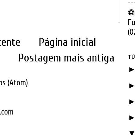
⚽ 
Fu
(0
cente
Página inicial
Postagem mais antiga
TÚ
os (Atom)
k.com