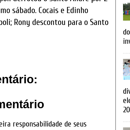
timo sábado. Cocais e Edinho
poli; Rony descontou para o Santo
do
in
tário:
di
el
mentário
20
eira responsabilidade de seus