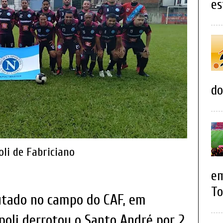
es
do
li de Fabriciano
em
To
utado no campo do CAF, em
apoli derrotou o Santo André por 2