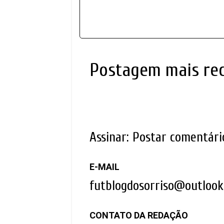
Postagem mais re
Assinar:
Postar comentári
E-MAIL
futblogdosorriso@outloo
CONTATO DA REDAÇÃO