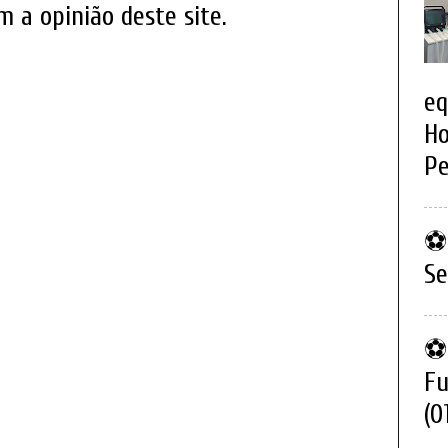
 a opinião deste site.
eq
Ho
Pe
⚽ 
Se
⚽ 
Fu
(0