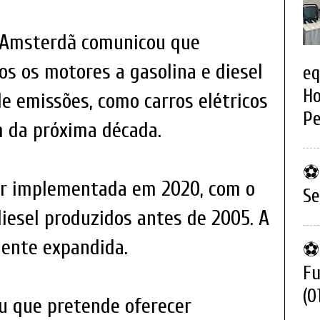
 Amsterdã comunicou que
os os motores a gasolina e diesel
eq
Ho
de emissões, como carros elétricos
Pe
im da próxima década.
⚽ 
er implementada em 2020, com o
Se
iesel produzidos antes de 2005. A
mente expandida.
⚽ 
Fu
(0
u que pretende oferecer