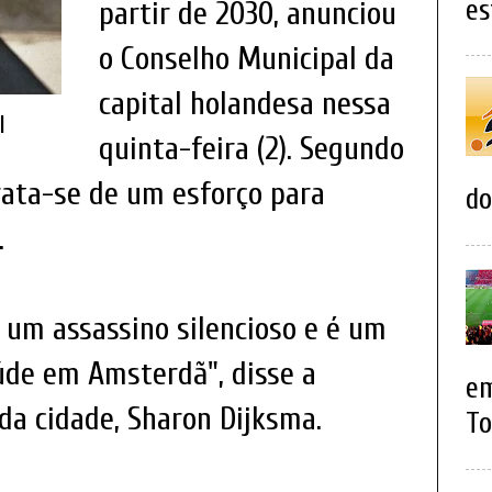
es
partir de 2030, anunciou
o Conselho Municipal da
capital holandesa nessa
il
quinta-feira (2). Segundo
trata-se de um esforço para
do
.
 um assassino silencioso e é um
úde em Amsterdã", disse a
em
 da cidade, Sharon Dijksma.
To