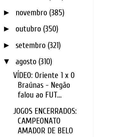
►
novembro
(385)
►
outubro
(350)
►
setembro
(321)
▼
agosto
(310)
VÍDEO: Oriente 1 x 0
Braúnas - Negão
falou ao FUT...
JOGOS ENCERRADOS:
CAMPEONATO
AMADOR DE BELO