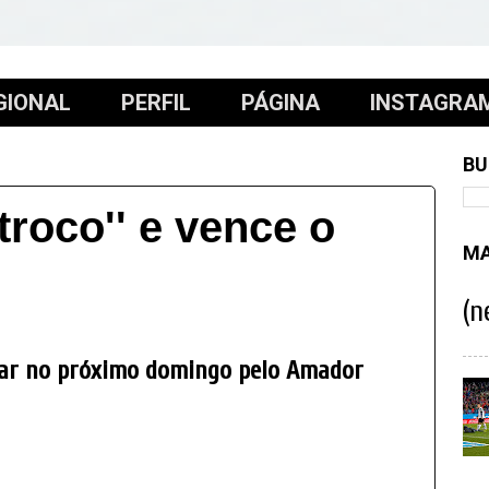
GIONAL
PERFIL
PÁGINA
INSTAGRA
BU
troco'' e vence o
MA
(n
ear no próximo domingo pelo Amador