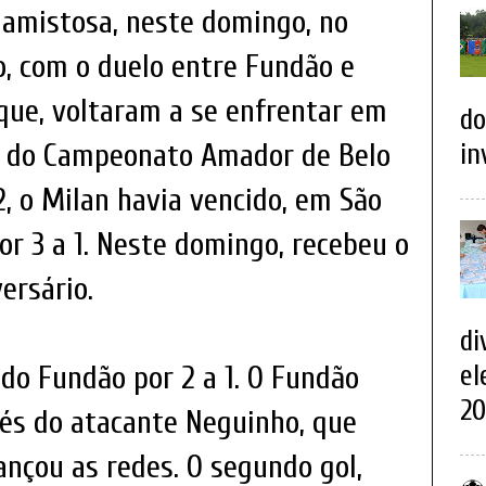
 amistosa, neste domingo, no
, com o duelo entre Fundão e
que, voltaram a se enfrentar em
do
io do Campeonato Amador de Belo
in
2, o Milan havia vencido, em São
or 3 a 1. Neste domingo, recebeu o
versário.
di
 do Fundão por 2 a 1. O Fundão
el
20
vés do atacante Neguinho, que
nçou as redes. O segundo gol,