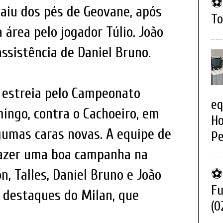
⚽ 
 saiu dos pés de Geovane, após
To
 área pelo jogador Túlio. João
assistência de Daniel Bruno.
a estreia pelo Campeonato
eq
ingo, contra o Cachoeiro, em
Ho
gumas caras novas. A equipe de
Pe
fazer uma boa campanha na
n, Talles, Daniel Bruno e João
⚽ 
Fu
 destaques do Milan, que
(0