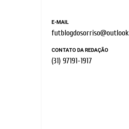
E-MAIL
futblogdosorriso@outloo
CONTATO DA REDAÇÃO
(31) 97191-1917