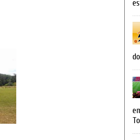
es
do
em
To