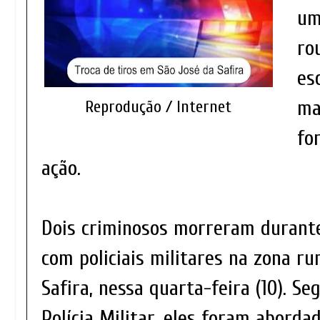
um
ro
es
ma
Reprodução / Internet
fo
ação.
Dois criminosos morreram durante
com policiais militares na zona ru
Safira, nessa quarta-feira (10). S
Polícia Militar, eles foram abord