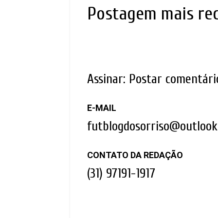
Postagem mais re
Assinar:
Postar comentári
E-MAIL
futblogdosorriso@outloo
CONTATO DA REDAÇÃO
(31) 97191-1917