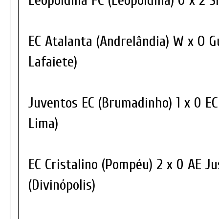
Leopoldina FC (Leopoldina) 0 x 2 Si
EC Atalanta (Andrelândia) W x O G
Lafaiete)
Juventos EC (Brumadinho) 1 x 0 E
Lima)
EC Cristalino (Pompéu) 2 x 0 AE J
(Divinópolis)