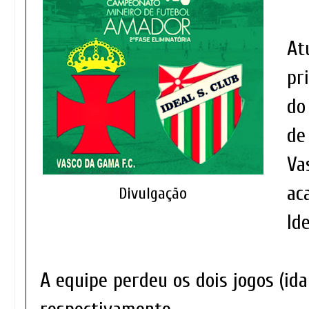
At
pr
do
de
Va
ac
Divulgação
Id
A equipe perdeu os dois jogos (ida 