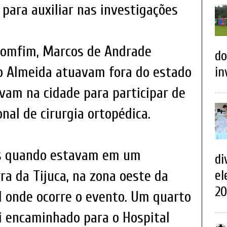
o para auxiliar nas investigações
Bomfim, Marcos de Andrade
do
ro Almeida atuavam fora do estado
in
avam na cidade para participar de
nal de cirurgia ortopédica.
os quando estavam em um
di
ra da Tijuca, na zona oeste da
el
20
l onde ocorre o evento. Um quarto
oi encaminhado para o Hospital