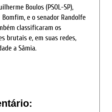
uilherme Boulos (PSOL-SP),
a Bomfim, e o senador Randolfe
mbém classificaram os
s brutais e, em suas redes,
dade a Sâmia.
tário: