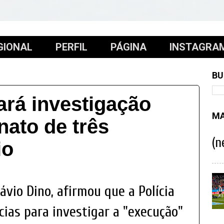
GIONAL
PERFIL
PÁGINA
INSTAGRA
BU
rá investigação
MA
nato de três
(n
io
lávio Dino, afirmou que a Polícia
ncias para investigar a "execução"