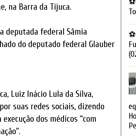
⚽ 
e, na Barra da Tijuca.
To
a deputada federal Sâmia
⚽ 
hado do deputado federal Glauber
Fu
(0
a, Luiz Inácio Lula da Silva,
or suas redes sociais, dizendo
eq
Ho
da execução dos médicos “com
Pe
ação”.