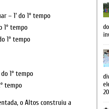
ar – 1' do 1º tempo
do
o 1º tempo
in
do 1º tempo
 do 1º tempo
di
el
2º tempo
20
tada, o Altos construiu a