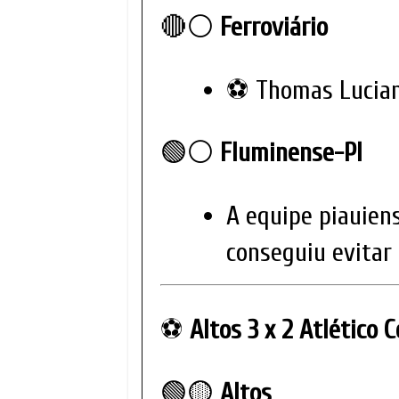
🔴⚪
Ferroviário
⚽ Thomas Luciano
🟢⚪
Fluminense-PI
A equipe piauien
conseguiu evitar 
⚽
Altos 3 x 2 Atlético 
🟢🟡
Altos