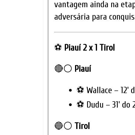
vantagem ainda na etapa
adversária para conquis
⚽
Piauí 2 x 1 Tirol
🔴⚪
Piauí
⚽ Wallace – 12' 
⚽ Dudu – 31' do 
🔵⚪
Tirol