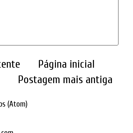
cente
Página inicial
Postagem mais antiga
os (Atom)
k.com