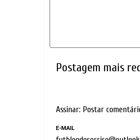
Postagem mais re
Assinar:
Postar comentári
E-MAIL
futblogdosorriso@outloo