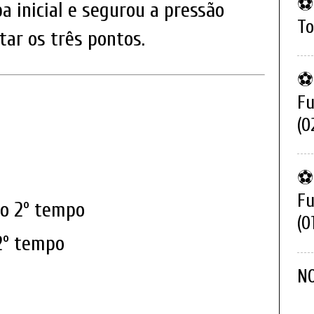
⚽ 
 inicial e segurou a pressão
To
tar os três pontos.
⚽ 
Fu
(0
⚽ 
Fu
do 2º tempo
(0
2º tempo
N