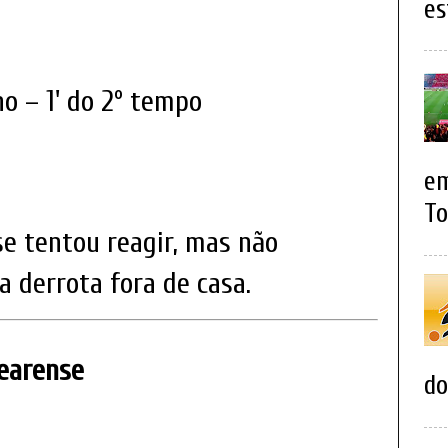
es
 – 1' do 2º tempo
em
To
se tentou reagir, mas não
a derrota fora de casa.
Cearense
do