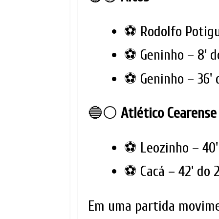
⚽ Rodolfo Potigu
⚽ Geninho – 8' d
⚽ Geninho – 36' 
🔵⚪
Atlético Cearense
⚽ Leozinho – 40'
⚽ Cacá – 42' do 
Em uma partida movimen