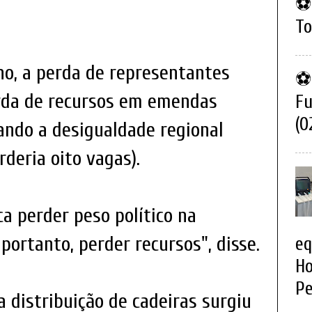
⚽ 
To
no, a perda de representantes
⚽ 
rda de recursos em emendas
Fu
(0
ndo a desigualdade regional
deria oito vagas).
ca perder peso político na
 portanto, perder recursos", disse.
eq
Ho
Pe
a distribuição de cadeiras surgiu