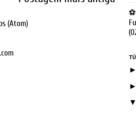
⚽ 
Fu
os (Atom)
(0
k.com
TÚ