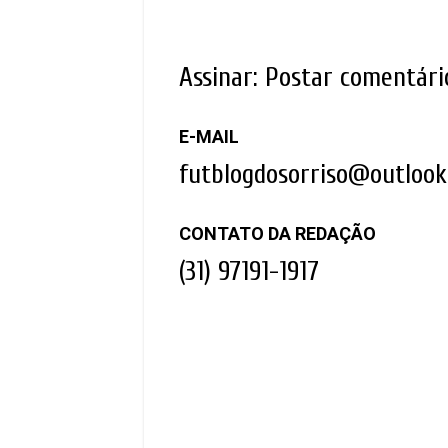
Assinar:
Postar comentári
E-MAIL
futblogdosorriso@outloo
CONTATO DA REDAÇÃO
(31) 97191-1917