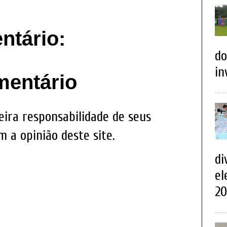
tário:
do
in
mentário
eira responsabilidade de seus
 a opinião deste site.
di
el
20