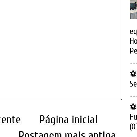
eq
Ho
Pe
⚽ 
Se
⚽ 
Fu
cente
Página inicial
(0
Postagem mais antiga