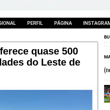
GIONAL
PERFIL
PÁGINA
INSTAGRA
BU
erece quase 500
MA
dades do Leste de
(n