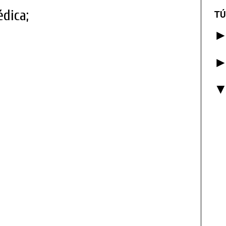
édica;
TÚ