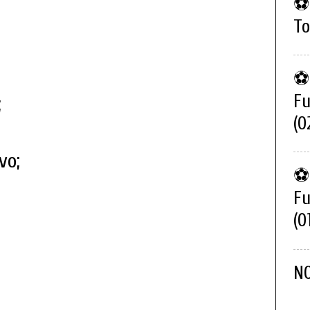
⚽ 
To
⚽ 
Fu
;
(0
vo;
⚽ 
Fu
(0
N