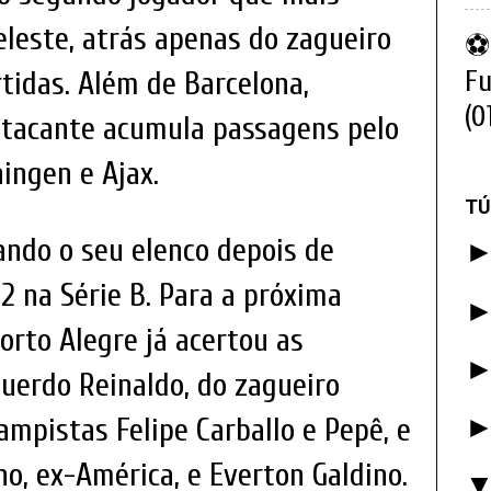
eleste, atrás apenas do zagueiro
⚽ 
rtidas. Além de Barcelona,
Fu
(0
 atacante acumula passagens pelo
ingen e Ajax.
TÚ
ando o seu elenco depois de
 na Série B. Para a próxima
orto Alegre já acertou as
uerdo Reinaldo, do zagueiro
ampistas Felipe Carballo e Pepê, e
o, ex-América, e Everton Galdino.