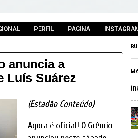
GIONAL
PERFIL
PÁGINA
INSTAGRA
BU
o anuncia a
MA
e Luís Suárez
(n
(Estadão Conteúdo)
Agora é oficial! O Grêmio