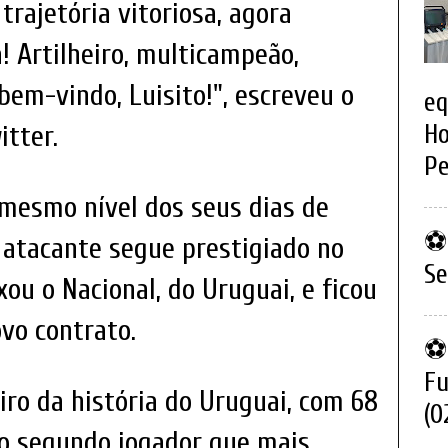
 trajetória vitoriosa, agora
! Artilheiro, multicampeão,
bem-vindo, Luisito!", escreveu o
eq
Ho
tter.
Pe
 mesmo nível dos seus dias de
⚽ 
o atacante segue prestigiado no
Se
ou o Nacional, do Uruguai, e ficou
ovo contrato.
⚽ 
Fu
iro da história do Uruguai, com 68
(0
é o segundo jogador que mais