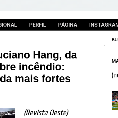
GIONAL
PERFIL
PÁGINA
INSTAGRA
BU
uciano Hang, da
MA
bre incêndio:
(n
da mais fortes
(Revista Oeste)