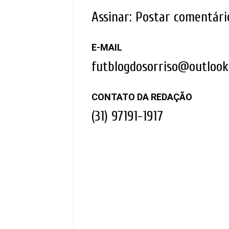
Assinar:
Postar comentári
E-MAIL
futblogdosorriso@outloo
CONTATO DA REDAÇÃO
(31) 97191-1917