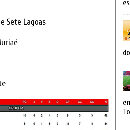
es
de Sete Lagoas
Muriaé
do
e
te
em
To