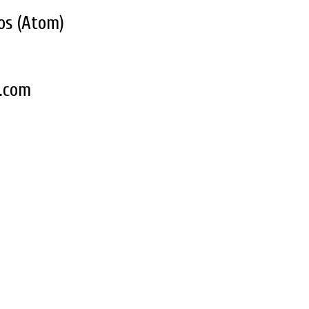
os (Atom)
k.com