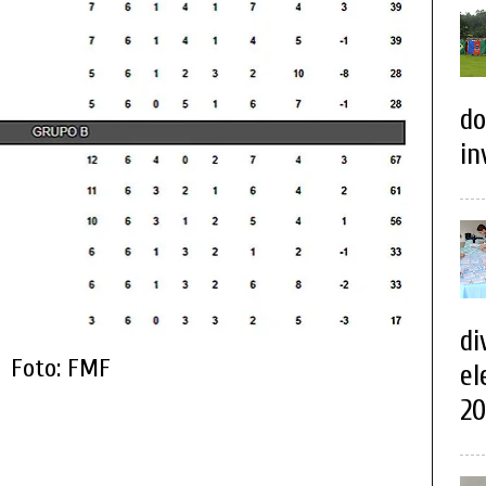
do
in
di
Foto: FMF
el
20