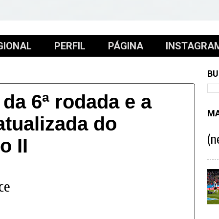
GIONAL
PERFIL
PÁGINA
INSTAGRA
BU
 da 6ª rodada e a
MA
atualizada do
(n
 II
oce