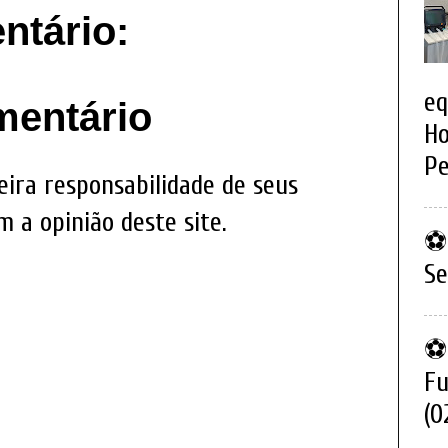
tário:
eq
mentário
Ho
Pe
eira responsabilidade de seus
 a opinião deste site.
⚽ 
Se
⚽ 
Fu
(0