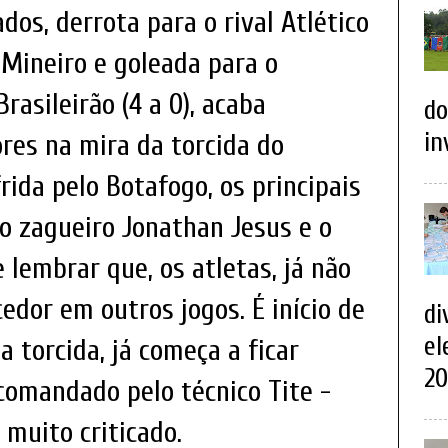
dos, derrota para o rival Atlético
 Mineiro e goleada para o
rasileirão (4 a 0), acaba
do
in
res na mira da torcida do
rida pelo Botafogo, os principais
 o zagueiro Jonathan Jesus e o
e lembrar que, os atletas, já não
edor em outros jogos. É início de
di
el
 torcida, já começa a ficar
20
comandado pelo técnico Tite -
muito criticado.