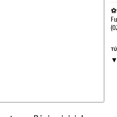
⚽ 
Fu
(0
TÚ