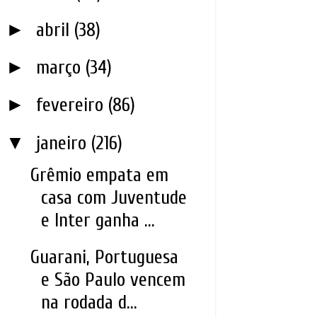
►
abril
(38)
►
março
(34)
►
fevereiro
(86)
▼
janeiro
(216)
Grêmio empata em
casa com Juventude
e Inter ganha ...
Guarani, Portuguesa
e São Paulo vencem
na rodada d...