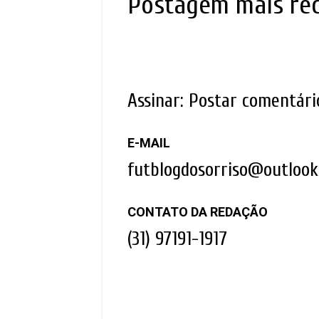
Postagem mais re
Assinar:
Postar comentári
E-MAIL
futblogdosorriso@outloo
CONTATO DA REDAÇÃO
(31) 97191-1917