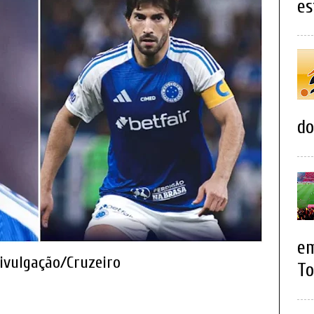
es
do
em
Divulgação/Cruzeiro
To