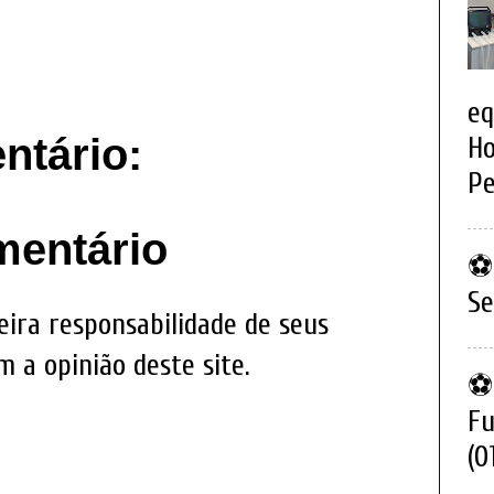
eq
tário:
Ho
Pe
mentário
⚽ 
Se
eira responsabilidade de seus
 a opinião deste site.
⚽ 
Fu
(0