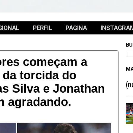
GIONAL
PERFIL
PÁGINA
INSTAGRA
BU
ores começam a
MA
 da torcida do
(n
as Silva e Jonathan
m agradando.