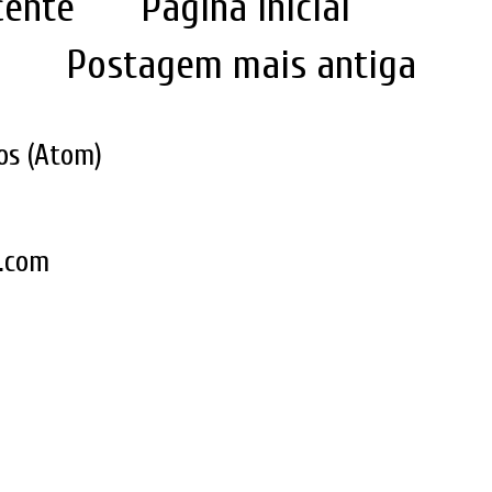
cente
Página inicial
Postagem mais antiga
os (Atom)
k.com