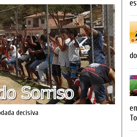
es
do
em
odada decisiva
To