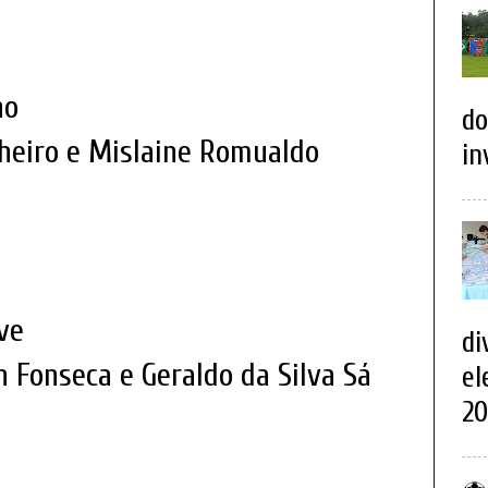
ho
do
nheiro e Mislaine Romualdo
in
ve
di
 Fonseca e Geraldo da Silva Sá
el
20