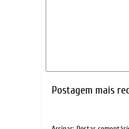
Postagem mais re
Assinar:
Postar comentári