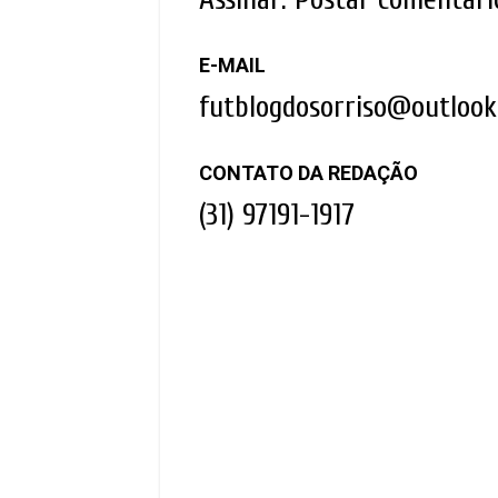
E-MAIL
futblogdosorriso@outloo
CONTATO DA REDAÇÃO
(31) 97191-1917