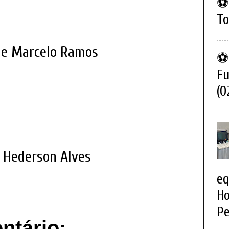
⚽ 
To
a e Marcelo Ramos
⚽ 
Fu
(0
e Hederson Alves
eq
Ho
Pe
tário: