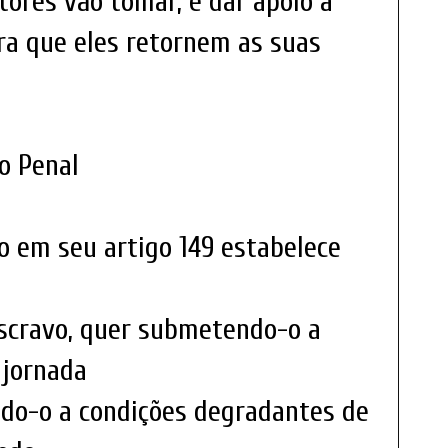
ores vão tomar, é dar apoio a
ra que eles retornem as suas
o Penal
ro em seu artigo 149 estabelece
escravo, quer submetendo-o a
 jornada
ndo-o a condições degradantes de