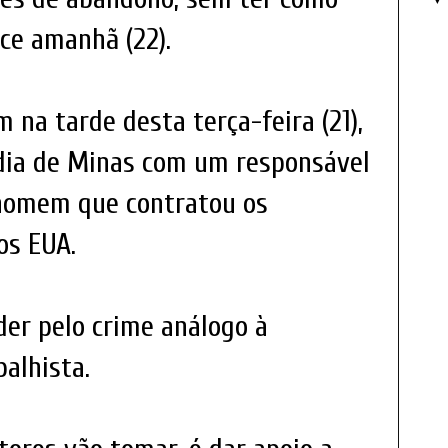
ce amanhã (22).
 na tarde desta terça-feira (21),
ndia de Minas com um responsável
 homem que contratou os
os EUA.
er pelo crime análogo à
balhista.