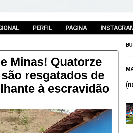
GIONAL
PERFIL
PÁGINA
INSTAGRA
BU
de Minas! Quatorze
MA
 são resgatados de
(n
lhante à escravidão