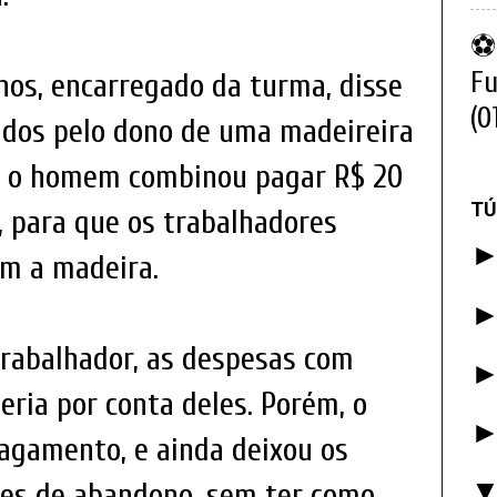
⚽ 
Fu
nos, encarregado da turma, disse
(0
ados pelo dono de uma madeireira
e o homem combinou pagar R$ 20
TÚ
, para que os trabalhadores
m a madeira.
trabalhador, as despesas com
eria por conta deles. Porém, o
pagamento, e ainda deixou os
es de abandono, sem ter como