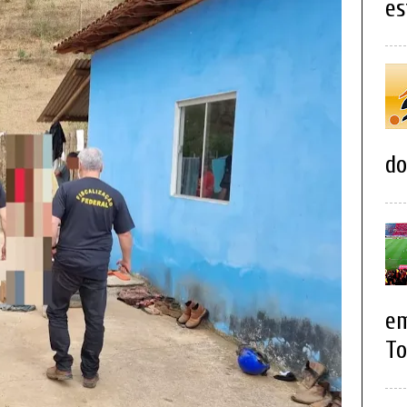
es
do
em
To