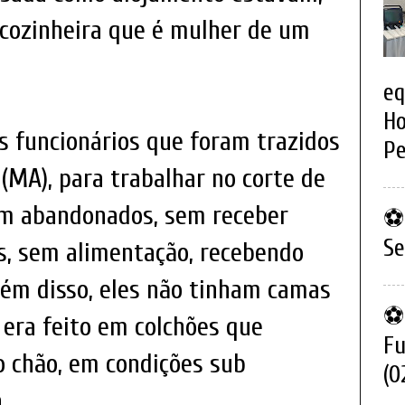
 cozinheira que é mulher de um
eq
Ho
s funcionários que foram trazidos
Pe
MA), para trabalhar no corte de
am abandonados, sem receber
⚽ 
Se
s, sem alimentação, recebendo
lém disso, eles não tinham camas
⚽ 
 era feito em colchões que
Fu
 chão, em condições sub
(0
.