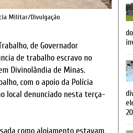
ícia Militar/Divulgação
do
in
Trabalho, de Governador
ncia de trabalho escravo no
 em Divinolândia de Minas.
balho, com o apoio da Polícia
di
o local denunciado nesta terça-
el
20
sada como alojamento estavam,