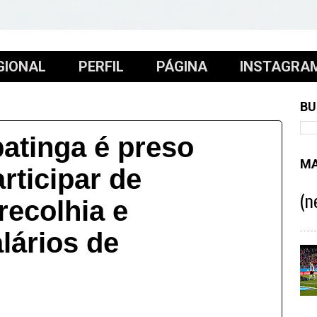
GIONAL
PERFIL
PÁGINA
INSTAGRA
BU
patinga é preso
MA
rticipar de
(n
ecolhia e
lários de