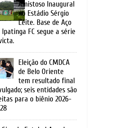
Amistoso Inaugural
no Estádio Sérgio
Leite. Base de Aço
 Ipatinga FC segue a série
victa.
Eleição do CMDCA
de Belo Oriente
tem resultado final
vulgado; seis entidades são
eitas para o biênio 2026-
28