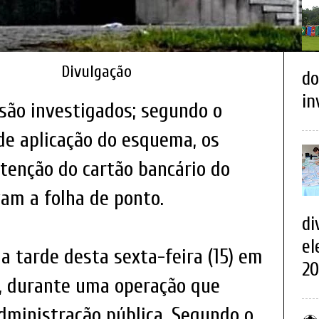
Divulgação
do
in
são investigados; segundo o
de aplicação do esquema, os
etenção do cartão bancário do
am a folha de ponto.
di
el
a tarde desta sexta-feira (15) em
20
o, durante uma operação que
dministração pública. Segundo o