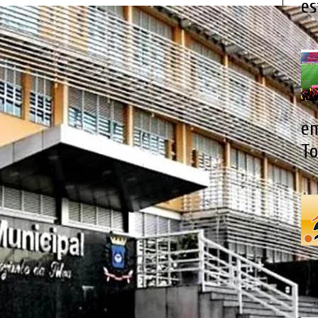
es
em
To
do