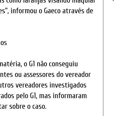
s como laranjas visando maquiar
res”, informou o Gaeco através de
dos
matéria, o G1 não conseguiu
ntes ou assessores do vereador
utros vereadores investigados
rados pelo G1, mas informaram
ar sobre o caso.