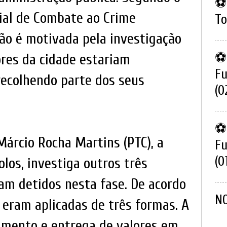
⚽ 
ial de Combate ao Crime
To
ção é motivada pela investigação
⚽ 
res da cidade estariam
Fu
recolhendo parte dos seus
(0
⚽ 
Márcio Rocha Martins (PTC), a
Fu
(0
olos, investiga outros três
am detidos nesta fase. De acordo
N
 eram aplicadas de três formas. A
bimento e entrega de valores em