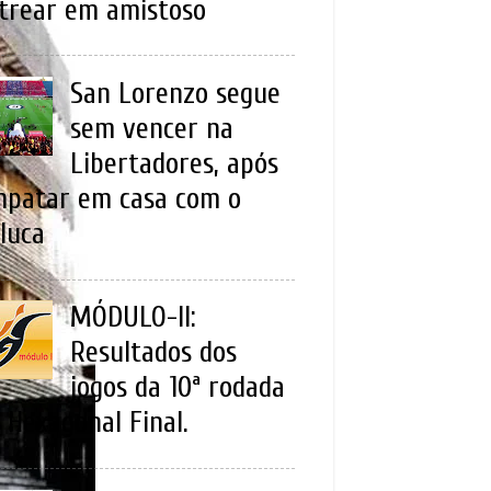
trear em amistoso
San Lorenzo segue
sem vencer na
Libertadores, após
patar em casa com o
luca
MÓDULO-II:
Resultados dos
jogos da 10ª rodada
 Hexagonal Final.